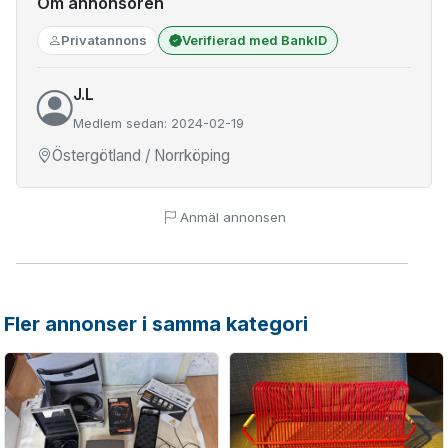
Om annonsören
Privatannons
Verifierad med BankID
J.L
Medlem sedan: 2024-02-19
Östergötland / Norrköping
Anmäl annonsen
Fler annonser i samma kategori