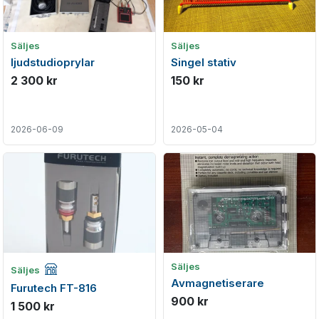
Säljes
Säljes
ljudstudioprylar
Singel stativ
2 300 kr
150 kr
2026-06-09
2026-05-04
Företagsannons
Säljes
Säljes
Avmagnetiserare
Furutech FT-816
900 kr
1 500 kr