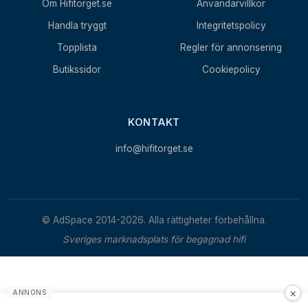
Om Hifitorget.se
Användarvillkor
Handla tryggt
Integritetspolicy
Topplista
Regler för annonsering
Butikssidor
Cookiepolicy
KONTAKT
info@hifitorget.se
© AdSpace 2014-2026. Alla rättigheter förbehållna.
Sveriges marknadsplats för begagnad hifi
×