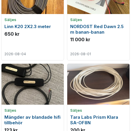
Säljes
Säljes
Linn K20 2X2.3 meter
NORDOST Red Dawn 2.5
m banan-banan
650 kr
11 000 kr
2026-08-04
2026-08-01
Säljes
Säljes
Mängder av blandade hifi
Tara Labs Prism Klara
tillbehör
SA-OF8N
123 kr
200 kr