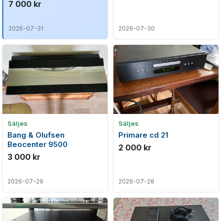
spelare (Komplett m.
7 000 kr
originalkartong)
2026-07-31
2026-07-30
Säljes
Säljes
Bang & Olufsen
Primare cd 21
Beocenter 9500
2 000 kr
3 000 kr
2026-07-29
2026-07-28