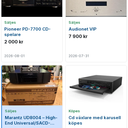
Säljes
Säljes
Pioneer PD-7700 CD-
Audionet VIP
spelare
7 900 kr
2 000 kr
2026-08-01
2026-07-31
Säljes
Köpes
Marantz UD8004 – High-
Cd växlare med karusell
End Universal/SACD-
köpes