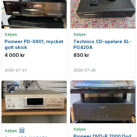
Säljes
Säljes
Pioneer PD-S901, mycket
Technics CD-spelare SL-
gott skick
PG420A
4 000 kr
850 kr
2026-07-27
2026-07-26
Företagsannons
Säljes
Säljes
Pioneer DVD-R 7000 Dvd