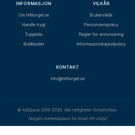
INFORMASJON
VILKÅR
Om Hifitorget.se
Brukervilkår
Handle trygt
Personvernpolicy
Toppliste
Regler for annonsering
Butikksider
Informasjonskapselpolicy
KONTAKT
info@hifitorget.se
© AdSpace 2014-2026. Alle rettigheter forbeholdes.
Norges markedsplass for brukt hifi-utstyr