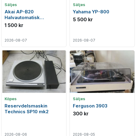
Säljes
Säljes
Akai AP-B20
Yahama YP-800
Halvautomatisk
5 500 kr
skivspelare
1 500 kr
2026-08-07
2026-08-07
Köpes
Säljes
Reservdelsmaskin
Ferguson 3903
Technics SP10 mk2
300 kr
2026-08-06
2026-08-05