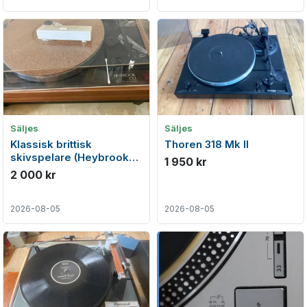
Säljes
Säljes
Klassisk brittisk
Thoren 318 Mk II
skivspelare (Heybrook
1 950 kr
TT2)
2 000 kr
2026-08-05
2026-08-05