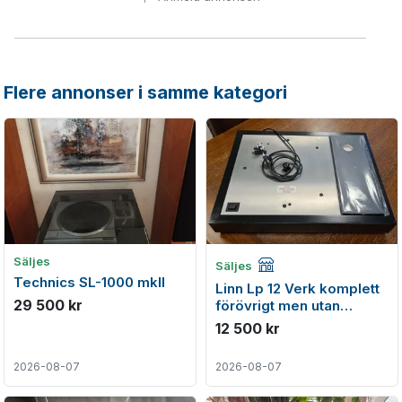
Flere annonser i samme kategori
Företagsannons
Säljes
Säljes
Technics SL-1000 mkII
Linn Lp 12 Verk komplett
29 500 kr
förövrigt men utan
tonarm, kabel eller Pu
12 500 kr
2026-08-07
2026-08-07