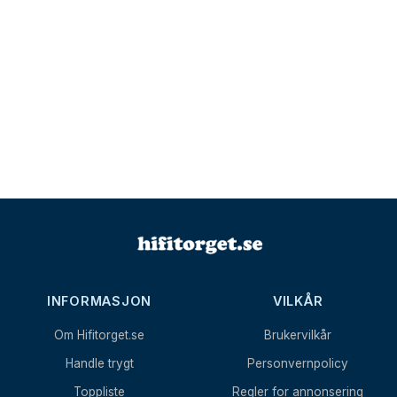
INFORMASJON
VILKÅR
Om Hifitorget.se
Brukervilkår
Handle trygt
Personvernpolicy
Toppliste
Regler for annonsering