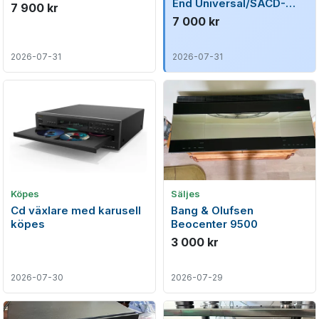
End Universal/SACD-
7 900 kr
spelare (Komplett m.
7 000 kr
originalkartong)
2026-07-31
2026-07-31
Köpes
Säljes
Cd växlare med karusell
Bang & Olufsen
köpes
Beocenter 9500
3 000 kr
2026-07-30
2026-07-29