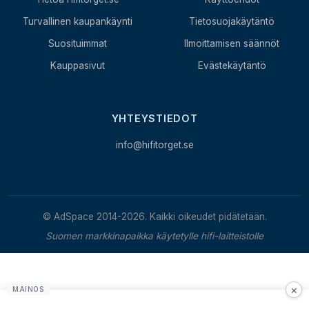
Turvallinen kaupankäynti
Tietosuojakäytäntö
Suosituimmat
Ilmoittamisen säännöt
Kauppasivut
Evästekäytäntö
YHTEYSTIEDOT
info@hifitorget.se
© AdSpace 2014-2026. Kaikki oikeudet pidätetään.
Suomen markkinapaikka käytetylle hifi-laitteistolle
×