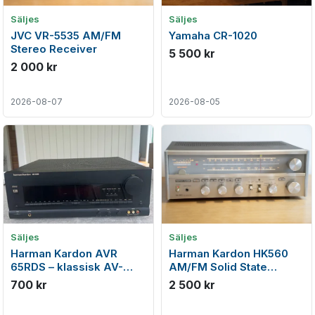
Säljes
Säljes
JVC VR-5535 AM/FM
Yamaha CR-1020
Stereo Receiver
5 500 kr
2 000 kr
2026-08-07
2026-08-05
Säljes
Säljes
Harman Kardon AVR
Harman Kardon HK560
65RDS – klassisk AV-
AM/FM Solid State
receiver
Receiver (1979)
700 kr
2 500 kr