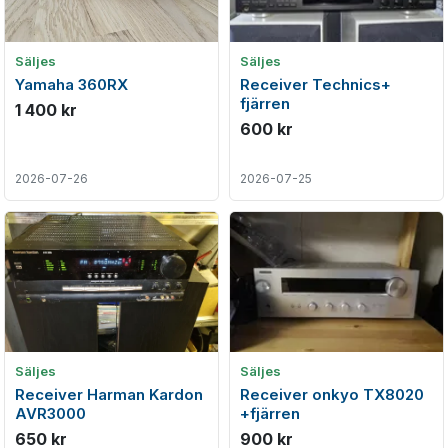
Säljes
Säljes
Yamaha 360RX
Receiver Technics+
fjärren
1 400 kr
600 kr
2026-07-26
2026-07-25
Säljes
Säljes
Receiver Harman Kardon
Receiver onkyo TX8020
AVR3000
+fjärren
650 kr
900 kr