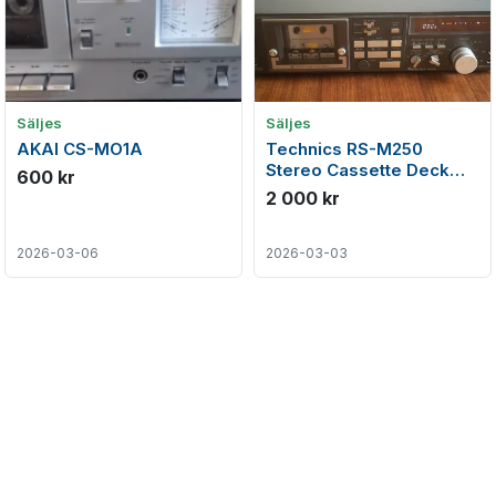
Säljes
Säljes
AKAI CS-MO1A
Technics RS-M250
Stereo Cassette Deck
600 kr
(1980-82)
2 000 kr
2026-03-06
2026-03-03