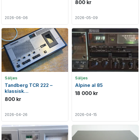
800 kr
2026-06-06
2026-05-09
Säljes
Säljes
Tandberg TCR 222 –
Alpine al 85
klassisk
18 000 kr
kassettbandspelare (3-
800 kr
motor, dual capstan)
2026-04-26
2026-04-15