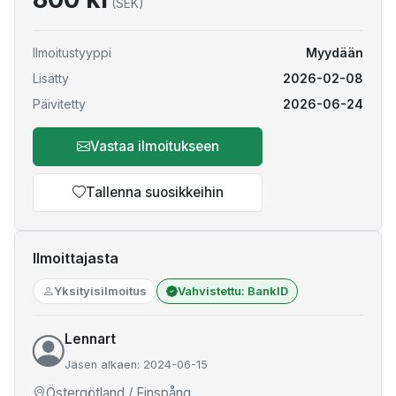
(SEK)
Ilmoitustyyppi
Myydään
Lisätty
2026-02-08
Päivitetty
2026-06-24
Vastaa ilmoitukseen
Tallenna suosikkeihin
Ilmoittajasta
Yksityisilmoitus
Vahvistettu: BankID
Lennart
Jäsen alkaen: 2024-06-15
Östergötland / Finspång