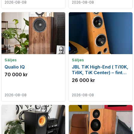
2026-08-08
2026-08-08
Säljes
Säljes
Qualio IQ
JBL TiK High-End ( Ti10K,
Ti6K, TiK Center) – fint
70 000 kr
skick
26 000 kr
2026-08-08
2026-08-08