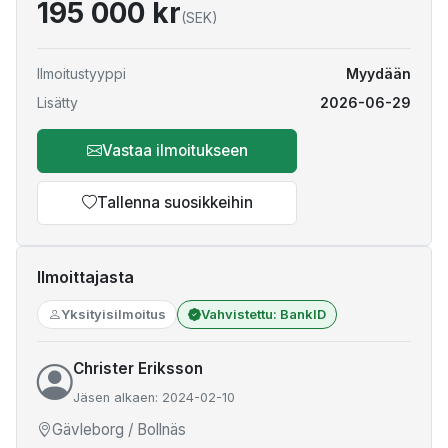
195 000 kr
(SEK)
Ilmoitustyyppi
Myydään
Lisätty
2026-06-29
Vastaa ilmoitukseen
Tallenna suosikkeihin
Ilmoittajasta
Yksityisilmoitus
Vahvistettu: BankID
Christer Eriksson
Jäsen alkaen: 2024-02-10
Gävleborg / Bollnäs