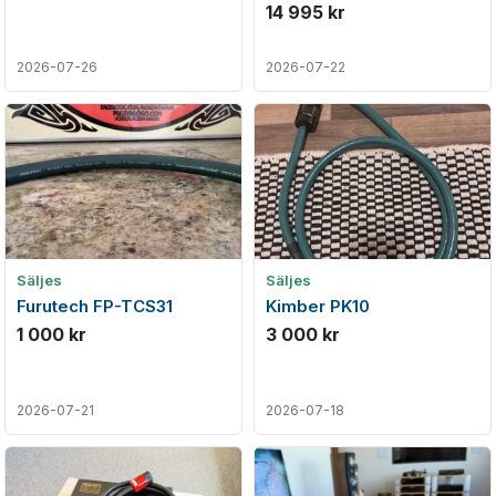
meter
14 995 kr
2026-07-26
2026-07-22
Säljes
Säljes
Furutech FP-TCS31
Kimber PK10
1 000 kr
3 000 kr
2026-07-21
2026-07-18