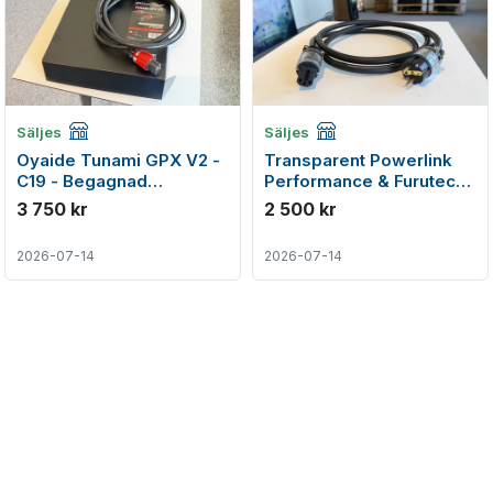
Företagsannons
Företagsannons
Säljes
Säljes
Oyaide Tunami GPX V2 -
Transparent Powerlink
C19 - Begagnad
Performance & Furutech
strömkabel
- Begagnad strömkabel
3 750 kr
2 500 kr
2026-07-14
2026-07-14