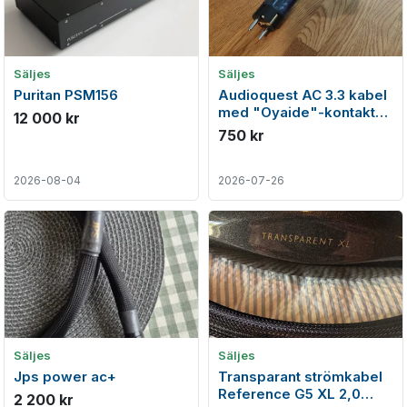
Säljes
Säljes
Puritan PSM156
Audioquest AC 3.3 kabel
med "Oyaide"-kontakter,
12 000 kr
140 cm.
750 kr
2026-08-04
2026-07-26
Säljes
Säljes
Jps power ac+
Transparant strömkabel
Reference G5 XL 2,0
2 200 kr