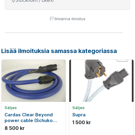
Stockholm / Ekerö
Ilmianna ilmoitus
Lisää ilmoituksia samassa kategoriassa
Säljes
Säljes
Cardas Clear Beyond
Supra
power cable (Schuko
1 500 kr
plugs) - 1.5m
8 500 kr