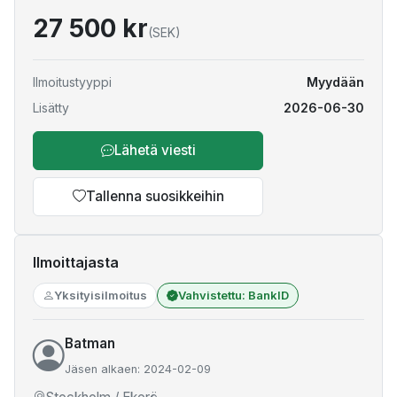
27 500 kr
(SEK)
Ilmoitustyyppi
Myydään
Lisätty
2026-06-30
Lähetä viesti
Tallenna suosikkeihin
Ilmoittajasta
Yksityisilmoitus
Vahvistettu: BankID
Batman
Jäsen alkaen: 2024-02-09