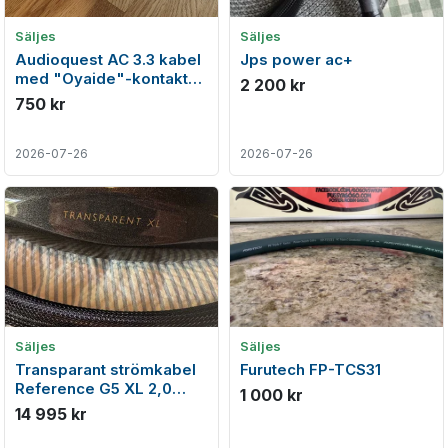
Säljes
Säljes
Audioquest AC 3.3 kabel
Jps power ac+
med "Oyaide"-kontakter,
2 200 kr
140 cm.
750 kr
2026-07-26
2026-07-26
Säljes
Säljes
Transparant strömkabel
Furutech FP-TCS31
Reference G5 XL 2,0
1 000 kr
meter
14 995 kr