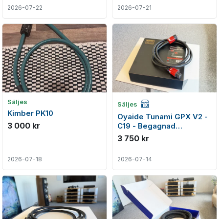
2026-07-22
2026-07-21
Företagsannons
Säljes
Säljes
Kimber PK10
Oyaide Tunami GPX V2 -
3 000 kr
C19 - Begagnad
strömkabel
3 750 kr
2026-07-18
2026-07-14