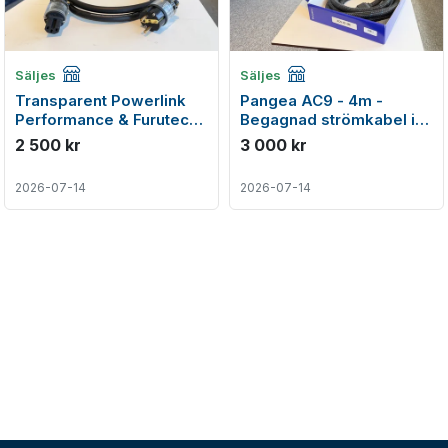
Företagsannons
Företagsannons
Säljes
Säljes
Transparent Powerlink
Pangea AC9 - 4m -
Performance & Furutech
Begagnad strömkabel i
- Begagnad strömkabel
tungviktsklassen
2 500 kr
3 000 kr
2026-07-14
2026-07-14