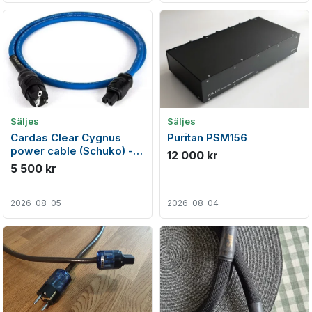
Säljes
Säljes
Cardas Clear Cygnus
Puritan PSM156
power cable (Schuko) -
12 000 kr
2m
5 500 kr
2026-08-05
2026-08-04