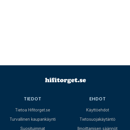
TIEDOT
EHDOT
Tietoa Hifitorget.se
Käyttöehdot
Turvallinen kaupankäynti
Tietosuojakäytäntö
Suosituimmat
Ilmoittamisen säännöt