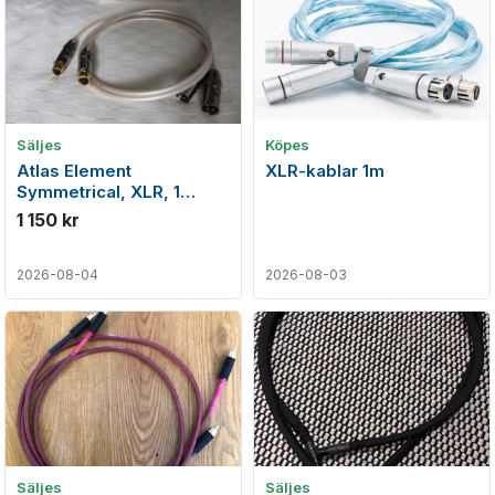
Säljes
Köpes
Atlas Element
XLR-kablar 1m
Symmetrical, XLR, 1
meter
1 150 kr
2026-08-04
2026-08-03
Säljes
Säljes