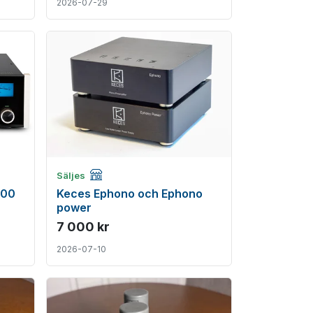
2026-07-29
Företagsannons
Säljes
100
Keces Ephono och Ephono
power
7 000 kr
2026-07-10