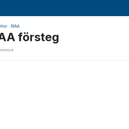
ehör
›
RIAA
IAA försteg
annonce