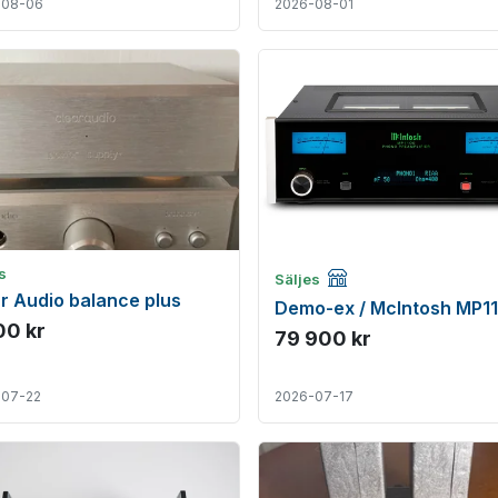
-08-06
2026-08-01
Företagsannons
s
Säljes
r Audio balance plus
Demo-ex / McIntosh MP1
00 kr
79 900 kr
-07-22
2026-07-17