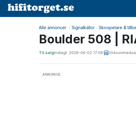
Alle annoncer
›
Signalkällor
›
Skivspelare & tillb
Boulder 508 | R
Til salg
Indlagt: 2026-06-02 17:08
·
Virksomheds