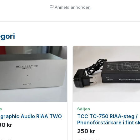
Anmeld annoncen
gori
s
Säljes
ographic Audio RIAA TWO
TCC TC-750 RIAA-steg /
Phonoförstärkare i fint s
00 kr
250 kr