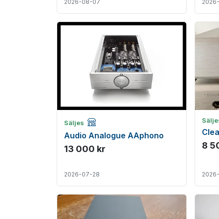
2026-08-07
2026
Företagsannons
Sälje
Säljes
Clea
Audio Analogue AAphono
8 5
13 000 kr
2026-07-28
2026