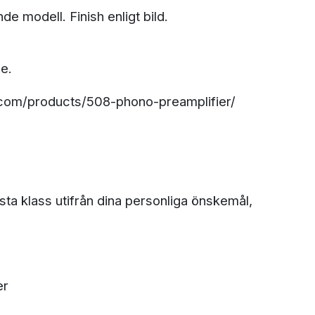
e modell. Finish enligt bild.
ge.
.com/products/508-phono-preamplifier/
ta klass utifrån dina personliga önskemål,
er