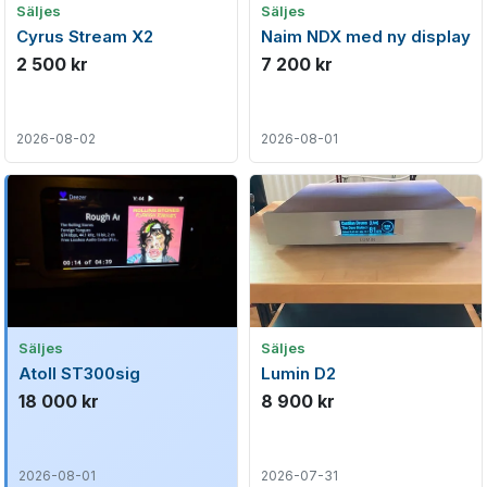
Säljes
Säljes
Cyrus Stream X2
Naim NDX med ny display
2 500 kr
7 200 kr
2026-08-02
2026-08-01
Säljes
Säljes
Atoll ST300sig
Lumin D2
18 000 kr
8 900 kr
2026-08-01
2026-07-31