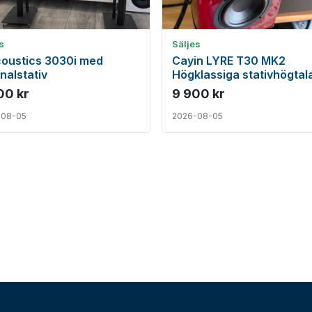
s
Säljes
oustics 3030i med
Cayin LYRE T30 MK2
inalstativ
Högklassiga stativhögtala
toppskick, 8 Ohm
00 kr
9 900 kr
-08-05
2026-08-05