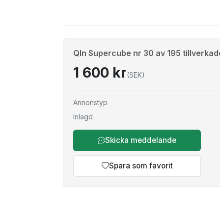
Qln Supercube nr 30 av 195 tillverkad
1 600 kr
(SEK)
Annonstyp
Inlagd
Skicka meddelande
Spara som favorit