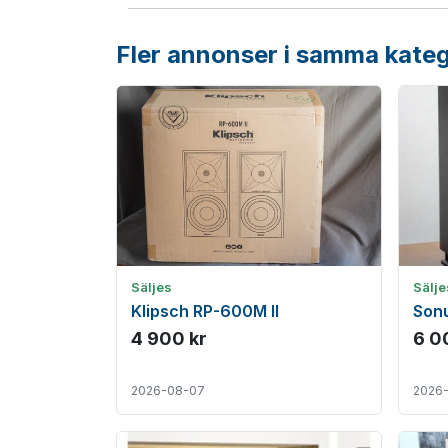
Fler annonser i samma kateg
Säljes
Sälje
Klipsch RP-600M II
Sonu
4 900 kr
6 0
2026-08-07
2026