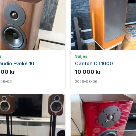
s
Säljes
udio Evoke 10
Canton CT1000
500 kr
10 000 kr
-08-06
2026-08-06