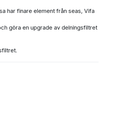
a har finare element från seas, Vifa
 och göra en upgrade av delningsfiltret
iltret.