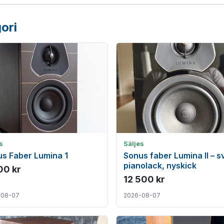
ori
s
Säljes
s Faber Lumina 1
Sonus faber Lumina II – s
pianolack, nyskick
00 kr
12 500 kr
-08-07
2026-08-07