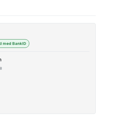
ad med BankID
n
8