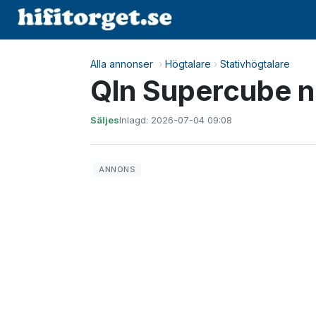
Alla annonser
›
Högtalare
›
Stativhögtalare
Qln Supercube nr
Säljes
Inlagd: 2026-07-04 09:08