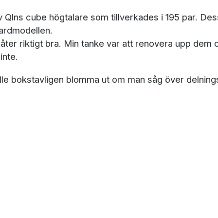
Qlns cube högtalare som tillverkades i 195 par. Dess
dardmodellen.
 låter riktigt bra. Min tanke var att renovera upp dem
inte.
le bokstavligen blomma ut om man såg över delningsf