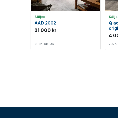
Säljes
Sälje
AAD 2002
Q ac
orig
21 000 kr
4 0
2026-08-06
2026