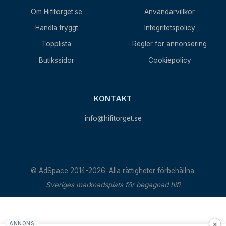
Om Hifitorget.se
Användarvillkor
Handla tryggt
Integritetspolicy
Topplista
Regler för annonsering
Butikssidor
Cookiepolicy
KONTAKT
info@hifitorget.se
© AdSpace 2014-2026. Alla rättigheter förbehållna.
Sveriges marknadsplats för begagnad hifi
×