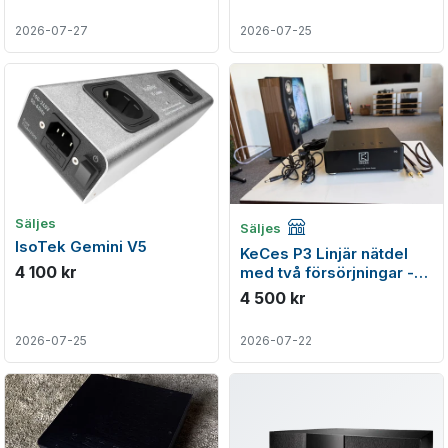
2026-07-27
2026-07-25
Företagsannons
Säljes
Säljes
IsoTek Gemini V5
KeCes P3 Linjär nätdel
4 100 kr
med två försörjningar -
Beg
4 500 kr
2026-07-25
2026-07-22