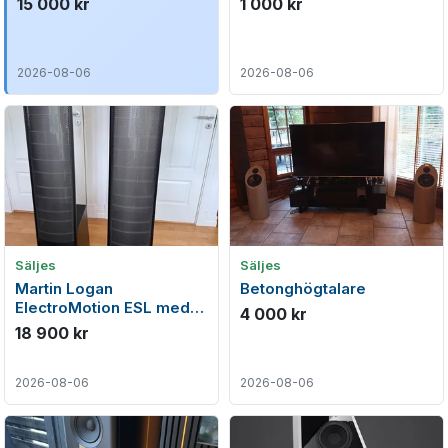
15 000 kr
1 000 kr
2026-08-06
2026-08-06
Säljes
Säljes
Martin Logan
Betonghögtalare
ElectroMotion ESL med
4 000 kr
Originalkartonger. Första
18 900 kr
ägaren
2026-08-06
2026-08-06