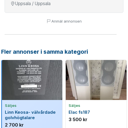
Uppsala / Uppsala
Anmäl annonsen
Fler annonser i samma kategori
Säljes
Säljes
Linn Keosa- välvårdade
Elac fs187
golvhögtalare
3 500 kr
2 700 kr