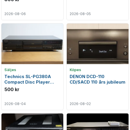
2026-08-06
2026-08-05
Säljes
Köpes
Technics SL-PG380A
DENON DCD-110
Compact Disc Player
CD/SACD 110 års jubileum
(1996-98)
500 kr
2026-08-04
2026-08-02