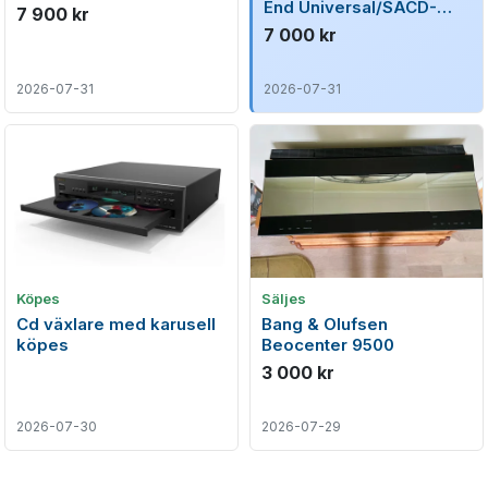
End Universal/SACD-
7 900 kr
spelare (Komplett m.
7 000 kr
originalkartong)
2026-07-31
2026-07-31
Köpes
Säljes
Cd växlare med karusell
Bang & Olufsen
köpes
Beocenter 9500
3 000 kr
2026-07-30
2026-07-29