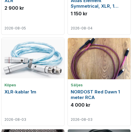
XLR
Atlas Element
Symmetrical, XLR, 1
2 900 kr
meter
1 150 kr
2026-08-05
2026-08-04
Köpes
Säljes
XLR-kablar 1m
NORDOST Red Dawn 1
meter RCA
4 000 kr
2026-08-03
2026-08-03