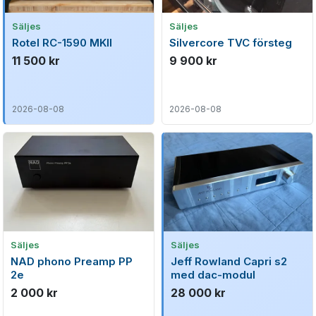
Säljes
Säljes
Rotel RC-1590 MKII
Silvercore TVC försteg
11 500 kr
9 900 kr
2026-08-08
2026-08-08
Säljes
Säljes
NAD phono Preamp PP
Jeff Rowland Capri s2
2e
med dac-modul
2 000 kr
28 000 kr