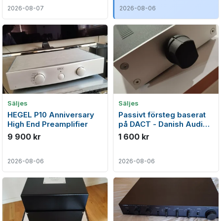
2026-08-07
2026-08-06
Säljes
Säljes
HEGEL P10 Anniversary
Passivt försteg baserat
High End Preamplifier
på DACT - Danish Audio
ConnecT potentiometer
9 900 kr
1 600 kr
2026-08-06
2026-08-06