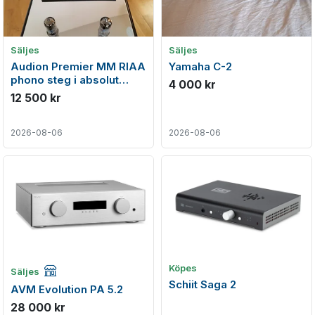
Säljes
Säljes
Audion Premier MM RIAA
Yamaha C-2
phono steg i absolut
4 000 kr
nyskick
12 500 kr
2026-08-06
2026-08-06
Företagsannons
Köpes
Säljes
Schiit Saga 2
AVM Evolution PA 5.2
28 000 kr