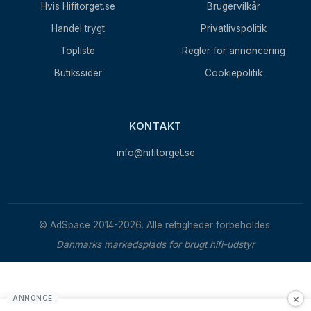
Hvis Hifitorget.se
Brugervilkår
Handel trygt
Privatlivspolitik
Topliste
Regler for annoncering
Butikssider
Cookiepolitik
KONTAKT
info@hifitorget.se
© AdSpace 2014-2026. Alle rettigheder forbeholdes.
Danmarks markedsplads for brugt hifi-udstyr
×