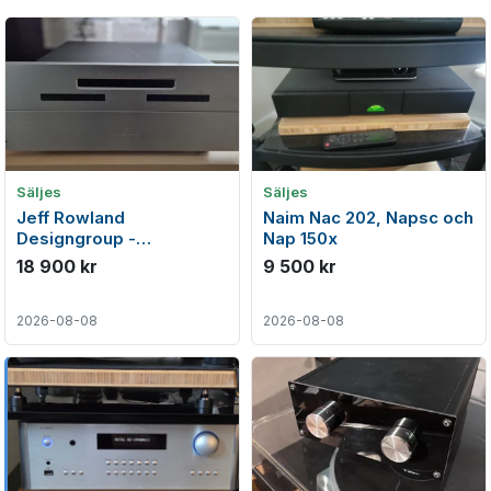
Säljes
Säljes
Jeff Rowland
Naim Nac 202, Napsc och
Designgroup -
Nap 150x
Consummate balanserat
18 900 kr
9 500 kr
high-end försteg
2026-08-08
2026-08-08