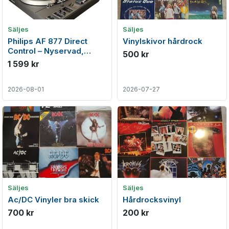
Säljes
Säljes
Philips AF 877 Direct
Vinylskivor hårdrock
Control – Nyservad,
500 kr
Toppskick med Stylus
1 599 kr
Force Gauge
2026-08-01
2026-07-27
Säljes
Säljes
Ac/DC Vinyler bra skick
Hårdrocksvinyl
700 kr
200 kr