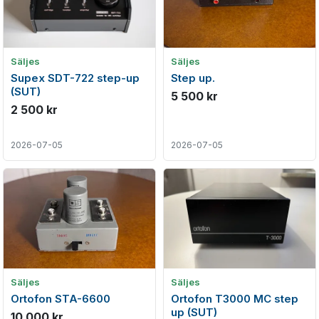
Säljes
Säljes
Supex SDT-722 step-up
Step up.
(SUT)
5 500 kr
2 500 kr
2026-07-05
2026-07-05
Säljes
Säljes
Ortofon STA-6600
Ortofon T3000 MC step
up (SUT)
10 000 kr