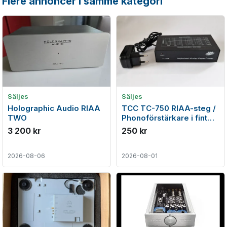
Flere annoncer i samme kategori
Säljes
Säljes
Holographic Audio RIAA
TCC TC-750 RIAA-steg /
TWO
Phonoförstärkare i fint
skick
3 200 kr
250 kr
2026-08-06
2026-08-01