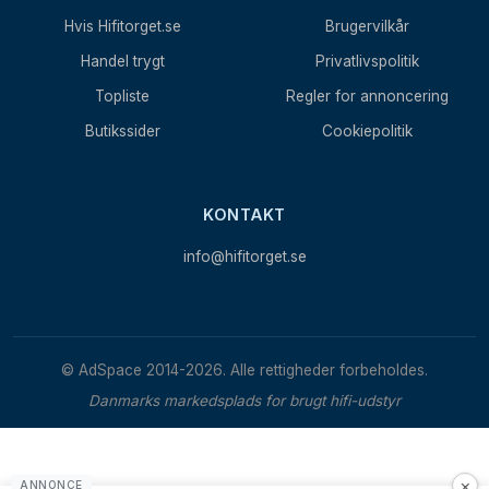
Hvis Hifitorget.se
Brugervilkår
Handel trygt
Privatlivspolitik
Topliste
Regler for annoncering
Butikssider
Cookiepolitik
KONTAKT
info@hifitorget.se
© AdSpace 2014-2026. Alle rettigheder forbeholdes.
Danmarks markedsplads for brugt hifi-udstyr
×