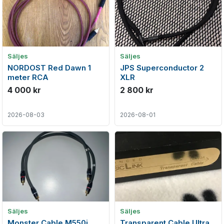
Säljes
Säljes
NORDOST Red Dawn 1
JPS Superconductor 2
meter RCA
XLR
4 000 kr
2 800 kr
2026-08-03
2026-08-01
Säljes
Säljes
Monster Cable M550i
Transparent Cable Ultra