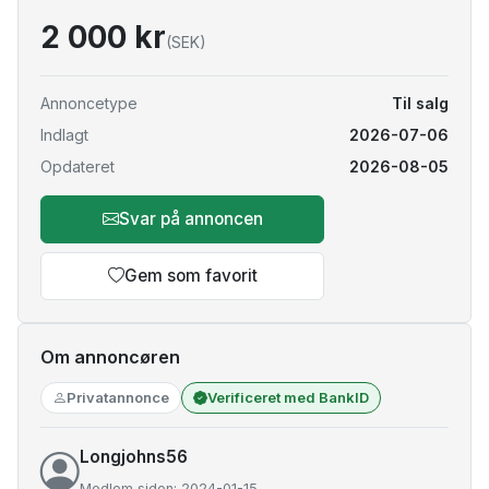
2 000 kr
(SEK)
Annoncetype
Til salg
Indlagt
2026-07-06
Opdateret
2026-08-05
Svar på annoncen
Gem som favorit
Om annoncøren
Privatannonce
Verificeret med BankID
Longjohns56
Medlem siden: 2024-01-15