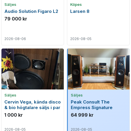
Säljes
Köpes
Audio Solution Figaro L2
Larsen 8
79 000 kr
2026-08-06
2026-08-05
Säljes
Säljes
Cervin Vega, kända disco
Peak Consult The
& bio högtalare säljs i par
Empress Signature
1 000 kr
64 999 kr
2026-08-05
2026-08-05