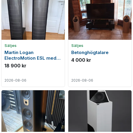
Säljes
Säljes
Martin Logan
Betonghögtalare
ElectroMotion ESL med
4 000 kr
Originalkartonger. Första
18 900 kr
ägaren
2026-08-06
2026-08-06