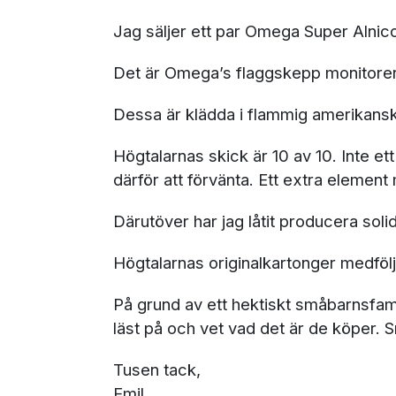
Jag säljer ett par Omega Super Alnic
Det är Omega’s flaggskepp monitorer, v
Dessa är klädda i flammig amerikansk v
Högtalarnas skick är 10 av 10. Inte et
därför att förvänta. Ett extra elemen
Därutöver har jag låtit producera soli
Högtalarnas originalkartonger medfölj
På grund av ett hektiskt småbarnsfamil
läst på och vet vad det är de köper. 
Tusen tack,
Emil