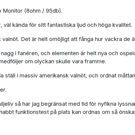
o Monitor (8ohm / 95db).
äl kända för sitt fantastiska ljud och höga kvalitet.
alnöt. Det är helt omöjligt att fånga hur vackra de är,
t nagg i fanéren, och elementen är helt nya och ospel
t medföljer om olyckan skulle vara framme.
da ställ i massiv amerikansk valnöt, och ordnat måtta
er.
jeliv så har jag begränsat med tid för nyfikna lyssna
Snabbt funktionstest på plats kan ordnas om så önska