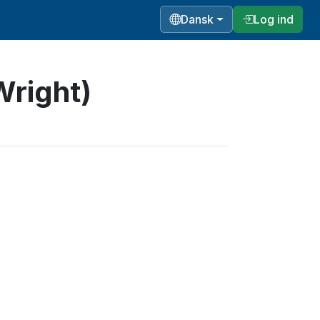
Dansk
Log ind
Wright)