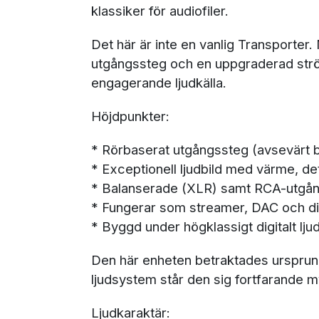
klassiker för audiofiler.
Det här är inte en vanlig Transporte
utgångssteg och en uppgraderad strömf
engagerande ljudkälla.
Höjdpunkter:
* Rörbaserat utgångssteg (avsevärt bä
* Exceptionell ljudbild med värme, d
* Balanserade (XLR) samt RCA-utgå
* Fungerar som streamer, DAC och dig
* Byggd under högklassigt digitalt lju
Den här enheten betraktades ursprungli
ljudsystem står den sig fortfarande m
Ljudkaraktär: