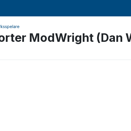
rksspelare
orter ModWright (Dan 