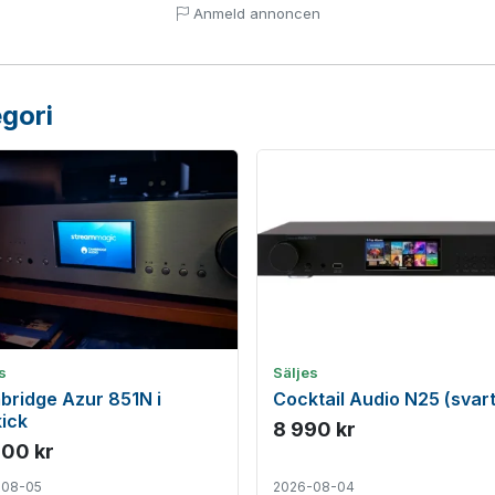
Anmeld annoncen
gori
s
Säljes
ridge Azur 851N i
Cocktail Audio N25 (svart
ick
8 990 kr
500 kr
-08-05
2026-08-04