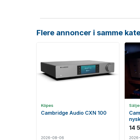
Flere annoncer i samme kate
Köpes
Sälje
Cambridge Audio CXN 100
Camb
nysk
14 
2026-08-06
2026