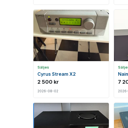
Säljes
Sälje
Cyrus Stream X2
Naim
2 500 kr
7 2
2026-08-02
2026