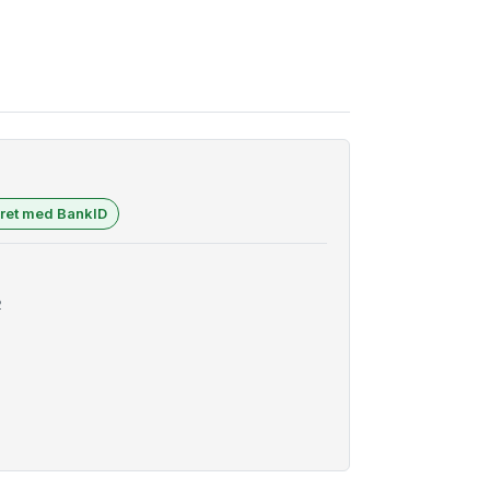
eret med BankID
2