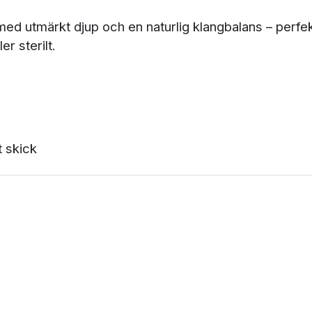
ed utmärkt djup och en naturlig klangbalans – perfe
er sterilt.
t skick