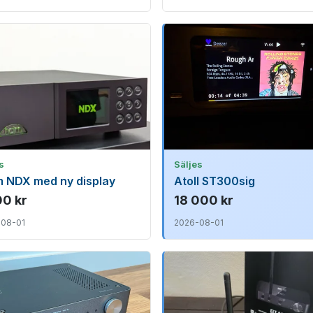
s
Säljes
 NDX med ny display
Atoll ST300sig
00 kr
18 000 kr
-08-01
2026-08-01