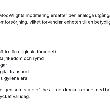
r. ModWrights modifiering ersätter den analoga utgån
örsörjning, vilket förvandlar enheten till en betydlig
ttre än originalutförandet)
etaljrikedom och rymd
ngar
ital transport
ds gyllene era
gen som state of the art och konkurrerade med betydli
ycket väl idag.