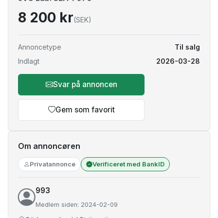
8 200 kr
(SEK)
Annoncetype
Til salg
Indlagt
2026-03-28
Svar på annoncen
Gem som favorit
Om annoncøren
Privatannonce
Verificeret med BankID
993
Medlem siden: 2024-02-09