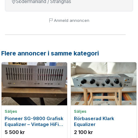
Södermanland / Strängnäs
Anmeld annoncen
Flere annoncer i samme kategori
Säljes
Säljes
Pioneer SG-9800 Grafisk
Rörbaserad Klark
Equalizer – Vintage HiFi i
Equalizer
mycket fint skick
5 500 kr
2 100 kr