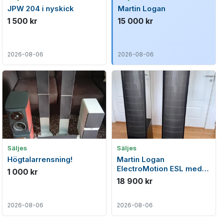
JPW 204 i nyskick
Martin Logan
1 500 kr
15 000 kr
2026-08-06
2026-08-06
Säljes
Säljes
Högtalarrensning!
Martin Logan
ElectroMotion ESL med
1 000 kr
Originalkartonger. Första
18 900 kr
ägaren
2026-08-06
2026-08-06