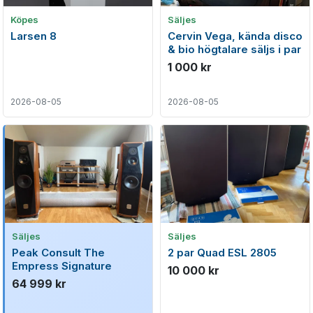
Köpes
Säljes
Larsen 8
Cervin Vega, kända disco
& bio högtalare säljs i par
1 000 kr
2026-08-05
2026-08-05
Säljes
Säljes
Peak Consult The
2 par Quad ESL 2805
Empress Signature
10 000 kr
64 999 kr