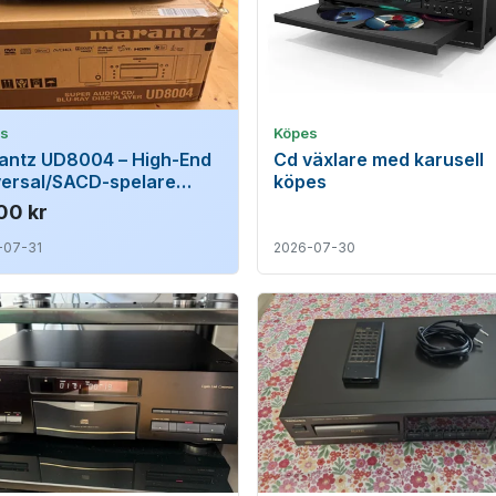
es
Köpes
antz UD8004 – High-End
Cd växlare med karusell
versal/SACD-spelare
köpes
plett m. originalkartong)
00 kr
-07-31
2026-07-30