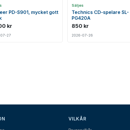
s
Säljes
eer PD-S901, mycket gott
Technics CD-spelare SL-
k
PG420A
00 kr
850 kr
-07-27
2026-07-26
ON
VILKÅR