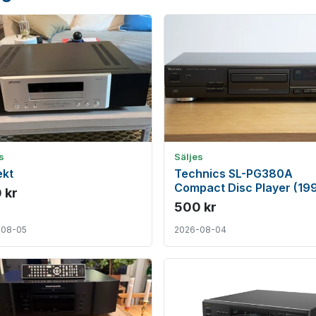
s
Säljes
ekt
Technics SL-PG380A
Compact Disc Player (19
 kr
98)
500 kr
-08-05
2026-08-04