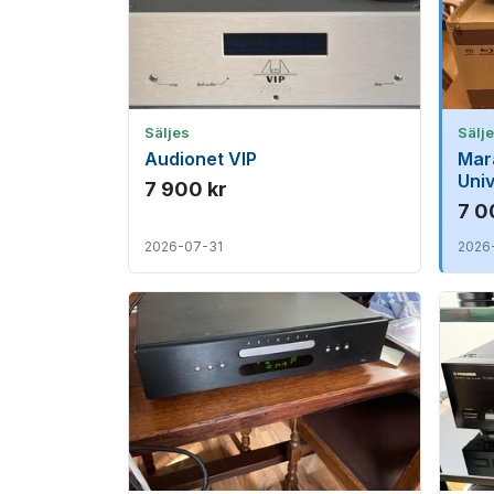
Säljes
Sälj
Audionet VIP
Mar
Uni
7 900 kr
(Kom
7 0
2026-07-31
2026