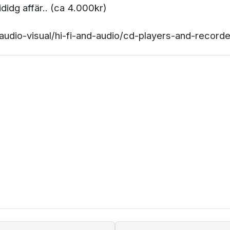
didg affär.. (ca 4.000kr)
audio-visual/hi-fi-and-audio/cd-players-and-reco