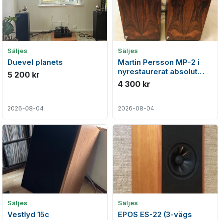
Säljes
Säljes
Duevel planets
Martin Persson MP-2 i
nyrestaurerat absolut
5 200 kr
toppskick
4 300 kr
2026-08-04
2026-08-04
Säljes
Säljes
Vestlyd 15c
EPOS ES-22 (3-vägs