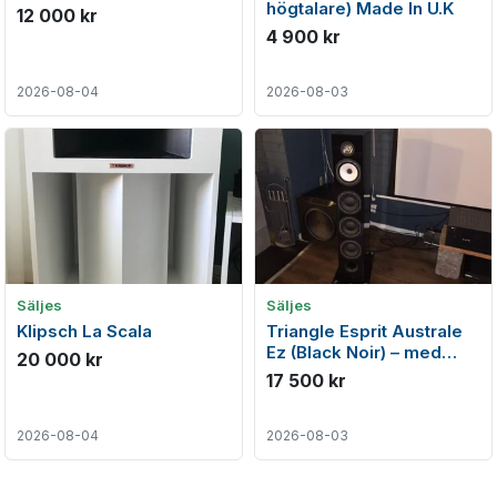
högtalare) Made In U.K
12 000 kr
4 900 kr
2026-08-04
2026-08-03
Säljes
Säljes
Klipsch La Scala
Triangle Esprit Australe
Ez (Black Noir) – med
20 000 kr
originalemballage
17 500 kr
2026-08-04
2026-08-03