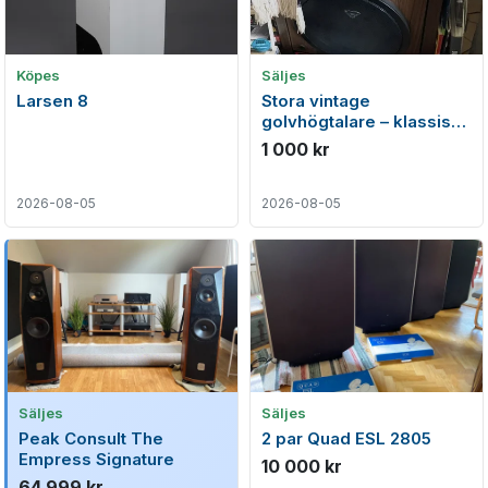
Köpes
Säljes
Larsen 8
Stora vintage
golvhögtalare – klassiskt
träutförande, säljs i par
1 000 kr
2026-08-05
2026-08-05
Säljes
Säljes
Peak Consult The
2 par Quad ESL 2805
Empress Signature
10 000 kr
64 999 kr