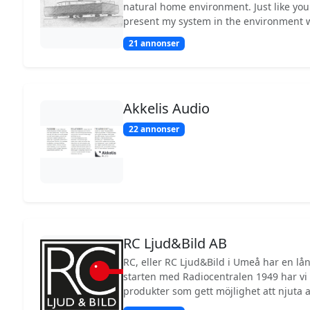
natural home environment. Just like you
present my system in the environment 
be experienced - in a home. Based on p
21 annonser
listening environment and budget, we 
experience for you. Warm welcome!
Akkelis Audio
22 annonser
RC Ljud&Bild AB
RC, eller RC Ljud&Bild i Umeå har en lån
starten med Radiocentralen 1949 har vi 
produkter som gett möjlighet att njuta 
sätt. Vinylspelare på sjuttiotalet till VHS 