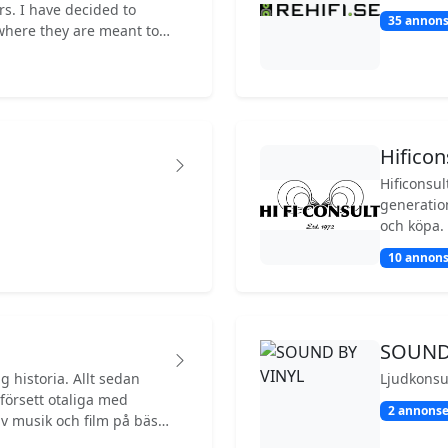
rs. I have decided to
35 annons
where they are meant to
ersonal preferences,
create a customized
Hificon
Hificonsul
generatio
och köpa. 
via webbut
10 annons
SOUND
g historia. Allt sedan
Ljudkonsu
försett otaliga med
2 annonse
av musik och film på bästa
på åttiotalet vidare till CD