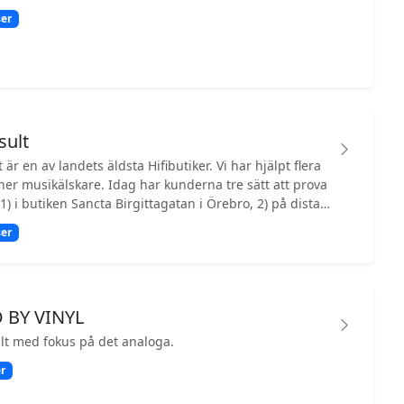
er
sult
t är en av landets äldsta Hifibutiker. Vi har hjälpt flera
ner musikälskare. Idag har kunderna tre sätt att prova
1) i butiken Sancta Birgittagatan i Örebro, 2) på distans
iken eller 3) via hembesök i hela landet!
er
 BY VINYL
lt med fokus på det analoga.
r