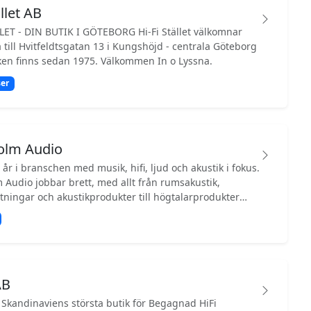
ället AB
 DIN BUTIK I GÖTEBORG Hi-Fi Stället välkomnar
till Hvitfeldtsgatan 13 i Kungshöjd - centrala Göteborg
- där butiken finns sedan 1975. Välkommen In o Lyssna.
er
olm Audio
år i branschen med musik, hifi, ljud och akustik i fokus.
 Audio jobbar brett, med allt från rumsakustik,
tningar och akustikprodukter till högtalarprodukter
eget huvud till specialbyggda "custom-högtalare" stora
ifi som livsstil, privat till professionella studio, hifi som
 Audio's Facebooksida!
AB
- Skandinaviens största butik för Begagnad HiFi