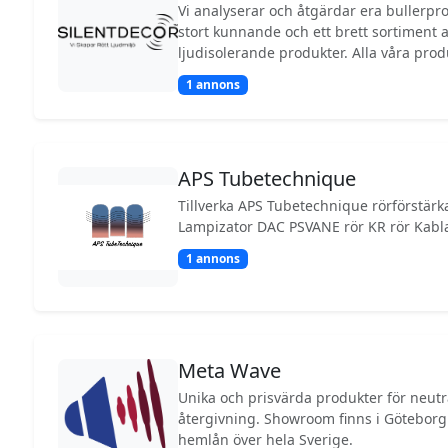
Vi analyserar och åtgärdar era bullerproblem Silentdeco
framtidens generationer av musik- och 
stort kunnande och ett brett sortiment
Välkommen att kontakta oss för att få gr
ljudisolerande produkter. Alla våra produ
erbjudande baserat på dina behov! e-post:
och uppfyller högt ställda krav när det gä
1 annons
hälsa. Är ni i behov av ljuddämpande åtgärder men vet inte vad
ni ska välja? Då är ni välkomna att anvä
Akustikhjälpen.
APS Tubetechnique
Tillverka APS Tubetechnique rörförstärka
Lampizator 
1 annons
Meta Wave
Unika och prisvärda produkter för neutr
återgivning. Showroom finns i Göteborg och kan skicka på
hemlån över hela Sverige.