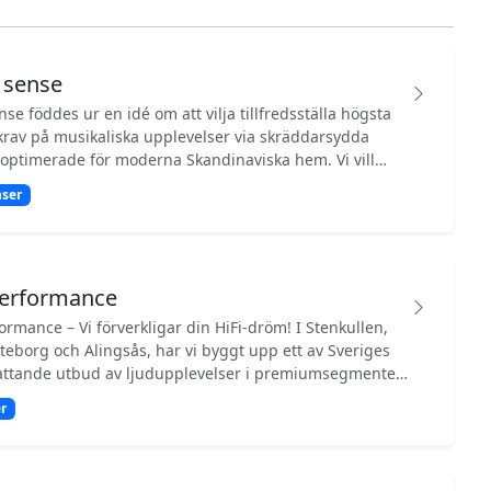
 sense
nse föddes ur en idé om att vilja tillfredsställa högsta
krav på musikaliska upplevelser via skräddarsydda
 optimerade för moderna Skandinaviska hem. Vi vill
 insikt och expertis inom ljud- och musikåtergivning,
ser
inför individuella behov och en känsla för rum och
givning av världsklass förenas med estetik,
känsla och handhavande i syfte att skapa bästa tänkbara
erformance
plevelse.
rmance – Vi förverkligar din HiFi-dröm! I Stenkullen,
teborg och Alingsås, har vi byggt upp ett av Sveriges
ttande utbud av ljudupplevelser i premiumsegmentet.
passion, kunskap och kompromisslös kvalitet – ett
r
 är väl värt ett besök för alla som tar ljud på allvar. •
nti på begagnade produkter • Räntefria köp upp till
• Klarna - Faktura - Delbetalning