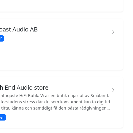
oast Audio AB
r
h End Audio store
Fi Butik. Vi är en butik i hjärtat av Småland.
 storstadens stress där du som konsument kan ta dig tid
, titta, känna och samtidigt få den bästa rådgivningen
 musiklyssnade. Vi vill med musikens kraft beröra era
er
te bara det musikaliska, här blandar vi in både mat och
ra evenemang, då vi anser att dessa hör ihop. Helt
ade lokaler på 250kvm med två separata ljudrum och