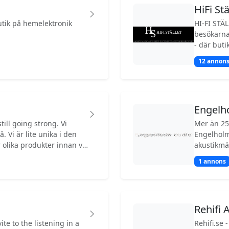
HiFi St
g till nya höjder. Det
ende två-kanalshifi som
utik på hemelektronik
HI-FI STÄLLET -
besökarna 
----------- - Hos Hifi
 och betala med kort,
12 annons
Engelh
ll going strong. Vi
Mer än 25 
 den
Engelholm
 olika produkter innan vi
akustikmä
erar men också hur de
helt från 
1 annons
p för dig i
som små, h
inte bara kan vår hifi
bio. Nyfiken? Skicka ett email eller mess via Messenger via
uder. Fråga oss först,
Engelholm
Rehifi 
ite to the listening in a
Rehifi.se 