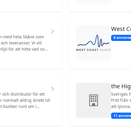
inyl igen på 00-talet. Till
 skick innan försäljning.
West C
ortiment av begagnade
en med hela Skåne som
8 annonse
ch leveranser. Vi vill
iljö för att hitta vad som
the Hig
och distributör för ett
Sveriges häftigaste Hi
r normalt aldrig direkt till
Fritt från
t butiker runt om i
att lyssna
ller produkter som utgått
kring ditt
11 annons
 varor direkt till kund.
sinnen, in
 skick. Skickar väl
dryck i vå
.
nyrenover