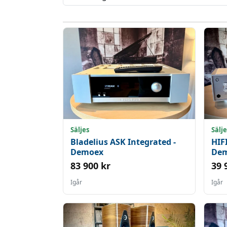
Säljes
Sälje
Bladelius ASK Integrated -
HIF
Demoex
De
83 900 kr
39 
Igår
Igår