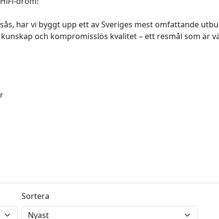
 HiFi-dröm!
sås, har vi byggt upp ett av Sveriges mest omfattande utbud 
nskap och kompromisslös kvalitet – ett resmål som är väl vä
r
Sortera