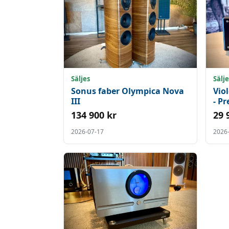
Säljes
Sälje
Sonus faber Olympica Nova
Vio
III
- P
134 900 kr
29 
2026-07-17
2026