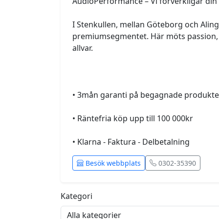
AudioPerformance – Vi förverkligar din
I Stenkullen, mellan Göteborg och Aling
premiumsegmentet. Här möts passion, ku
allvar.
• 3mån garanti på begagnade produkte
• Räntefria köp upp till 100 000kr
• Klarna - Faktura - Delbetalning 
Besök webbplats
0302-35390
Kategori