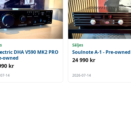
s
Säljes
lectric DHA V590 MK2 PRO
Soulnote A-1 - Pre-owned
re-owned
24 990 kr
990 kr
-07-14
2026-07-14