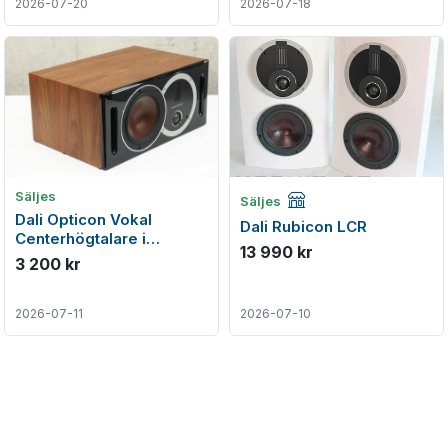
2026-07-20
2026-07-18
Företagsannons
Säljes
Säljes
Dali Opticon Vokal
Dali Rubicon LCR
Centerhögtalare i
13 990 kr
toppenskick
3 200 kr
2026-07-11
2026-07-10