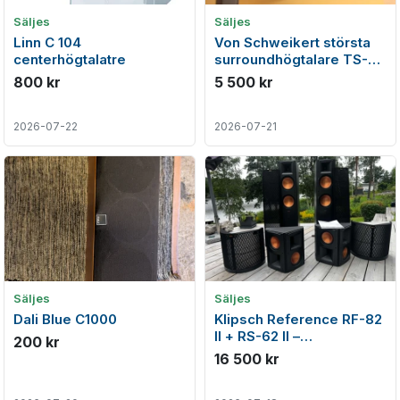
Säljes
Säljes
Linn C 104
Von Schweikert största
centerhögtalatre
surroundhögtalare TS-
310, TS-200 & TS-150
800 kr
5 500 kr
2026-07-22
2026-07-21
Säljes
Säljes
Dali Blue C1000
Klipsch Reference RF-82
II + RS-62 II –
200 kr
hemmabiopaket i mycket
16 500 kr
fint skick