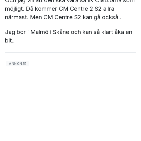
Och jag vill att den ska vara så lik CM8:orna som
möjligt. Då kommer CM Centre 2 S2 allra
närmast. Men CM Centre S2 kan gå också..
Jag bor i Malmö i Skåne och kan så klart åka en
bit..