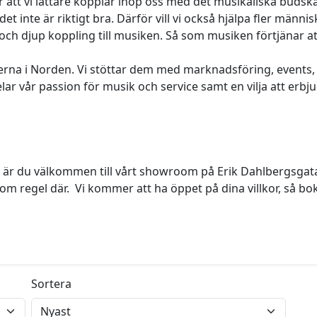
r att vi lättare kopplar ihop oss med det musikaliska budska
det inte är riktigt bra. Därför vill vi också hjälpa fler männi
ch djup koppling till musiken. Så som musiken förtjänar at
rna i Norden. Vi stöttar dem med marknadsföring, events, lo
elar vår passion för musik och service samt en vilja att erb
a är du välkommen till vårt showroom på Erik Dahlbergsgata
 regel där.  Vi kommer att ha öppet på dina villkor, så boka t
Sortera