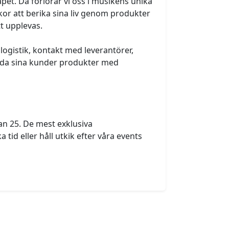
pet. Då förlorar vi oss i musikens unika 
skor att berika sina liv genom produkter 
t upplevas.
gistik, kontakt med leverantörer, 
juda sina kunder produkter med 
n 25. De mest exklusiva 
id eller håll utkik efter våra events 