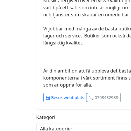
Musik återgiven över en viss kvalitet gö
värld på ett sätt som inte är möjligt om 
och tjänster som skapar en omedelbar o
Vi jobbar med många av de bästa butike
lager och service.  Butiker som också d
långsiktig kvalitet.
Är din ambition att få uppleva det bäst
komponenterna i vårt sortiment finns som
som är öppna för alla. 
Besök webbplats
0708432988
Kategori