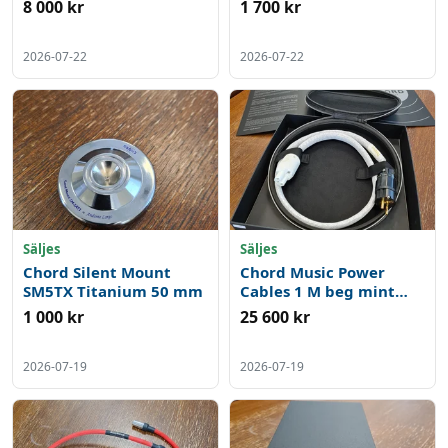
Pin Din 90 gr till 2 x RCA
5 Pin Din 90 gr, till 2 x
8 000 kr
1 700 kr
RCA beg
2026-07-22
2026-07-22
Säljes
Säljes
Chord Silent Mount
Chord Music Power
SM5TX Titanium 50 mm
Cables 1 M beg mint
cond inköpta 2022
1 000 kr
25 600 kr
2026-07-19
2026-07-19