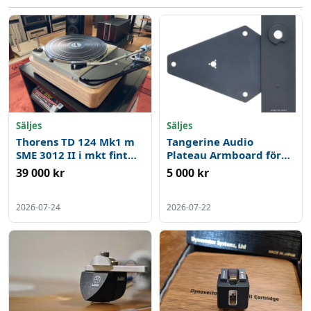
Säljes
Säljes
Thorens TD 124 Mk1 m
Tangerine Audio
SME 3012 II i mkt fint
Plateau Armboard för
skick.
Linn Sondek Lp 12
39 000 kr
5 000 kr
Perfekt för
uppgradering på Majik
Subchassie
2026-07-24
2026-07-22