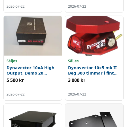
2026-07-22
2026-07-22
Säljes
Säljes
Dynavector 10xA High
Dynavector 10x5 mk II
Output, Demo 20
Beg 300 timmar i fint
timmar i nyskick
skick
5 500 kr
3 000 kr
2026-07-22
2026-07-22