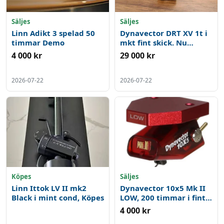
Säljes
Säljes
Linn Adikt 3 spelad 50
Dynavector DRT XV 1t i
timmar Demo
mkt fint skick. Nu
prissänkt till 29000 SEK
4 000 kr
29 000 kr
2026-07-22
2026-07-22
Köpes
Säljes
Linn Ittok LV II mk2
Dynavector 10x5 Mk II
Black i mint cond, Köpes
LOW, 200 timmar i fint
skick
4 000 kr