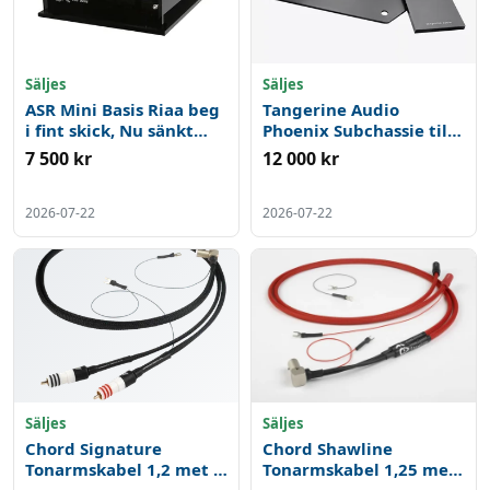
Säljes
Säljes
ASR Mini Basis Riaa beg
Tangerine Audio
i fint skick, Nu sänkt
Phoenix Subchassie till
pris ytterligare !
Linn Lp 12 ett alternativ
7 500 kr
12 000 kr
till Keel, Beg
2026-07-22
2026-07-22
Säljes
Säljes
Chord Signature
Chord Shawline
Tonarmskabel 1,2 met 5
Tonarmskabel 1,25 met