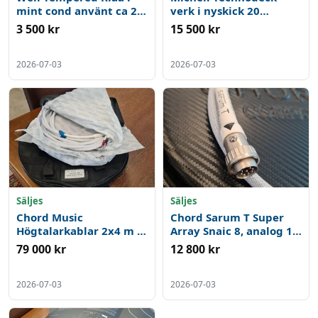
mint cond använt ca 20
verk i nyskick 20
timmar. Demo
timmar demo. Arm och
3 500 kr
15 500 kr
Pu tillkommer.
2026-07-03
2026-07-03
Säljes
Säljes
Chord Music
Chord Sarum T Super
Högtalarkablar 2x4 m i
Array Snaic 8, analog 1
nyskick inköpta 2022.
m 2022 Din 8 + Din 8
79 000 kr
12 800 kr
Uppgradering för din
Solstice.
2026-07-03
2026-07-03